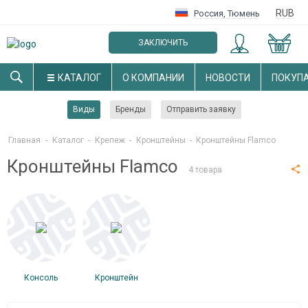
RUB
Россия
,
Тюмень
ЗАКЛЮЧИТЬ
ОПТОВЫЙ ДОГОВОР
КАТАЛОГ
О КОМПАНИИ
НОВОСТИ
ПОКУП
Виды
Бренды
Отправить заявку
Главная
-
Каталог
-
Крепеж
-
Кронштейны
-
Кронштейны Flamco
Кронштейны Flamco
4 товара
Консоль
Кронштейн