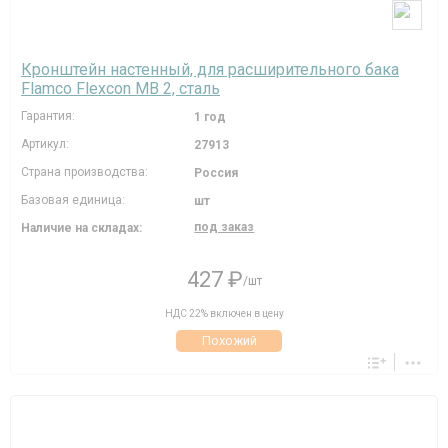
Кронштейн настенный, для расширительного бака
Flamco Flexcon MB 2, сталь
Гарантия:
1 год
Артикул:
27913
Страна производства:
Россия
Базовая единица:
шт
под заказ
Наличие на складах:
427 ₽
/шт
НДС 22% включен в цену
Похожий