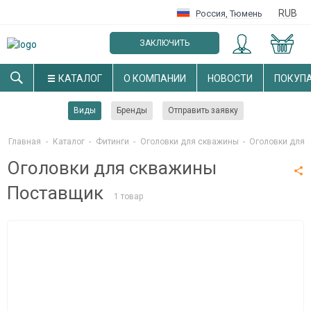
RUB
Россия
,
Тюмень
ЗАКЛЮЧИТЬ
ОПТОВЫЙ ДОГОВОР
КАТАЛОГ
О КОМПАНИИ
НОВОСТИ
ПОКУП
Виды
Бренды
Отправить заявку
Главная
-
Каталог
-
Фитинги
-
Оголовки для скважины
-
Оголовки для 
Оголовки для скважины
Поставщик
1 товар