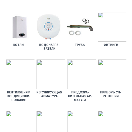
КОТ­ЛЫ
ВО­ДОНАГ­РЕ­
ТРУ­БЫ
ФИ­ТИН­ГИ
ВАТЕ­ЛИ
ВЕН­ТИ­ЛЯЦИЯ И
РЕ­ГУЛИ­РУ­ЮЩАЯ
ПРЕ­ДОХ­РА­
ПРИ­БОРЫ УП­
КОН­ДИ­ЦИ­ОНИ­
АР­МА­ТУРА
НИТЕЛЬ­НАЯ АР­
РАВЛЕ­НИЯ
РОВА­НИЕ
МА­ТУРА