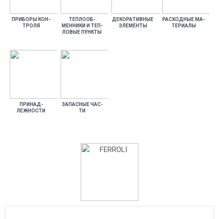
ПРИ­БОРЫ КОН­
ТЕП­ЛО­ОБ­
ДЕ­КОРА­ТИВ­НЫЕ
РАС­ХОДНЫЕ МА­
ТРО­ЛЯ
МЕННИ­КИ И ТЕП­
ЭЛЕ­МЕН­ТЫ
ТЕРИ­АЛЫ
ЛО­ВЫЕ ПУН­КТЫ
ПРИ­НАД­
ЗА­ПАС­НЫЕ ЧАС­
ЛЕЖНОС­ТИ
ТИ