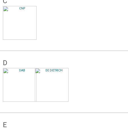
C
D
E