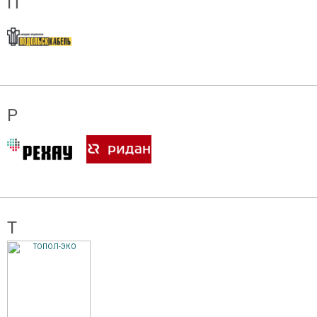
П
Р
Т