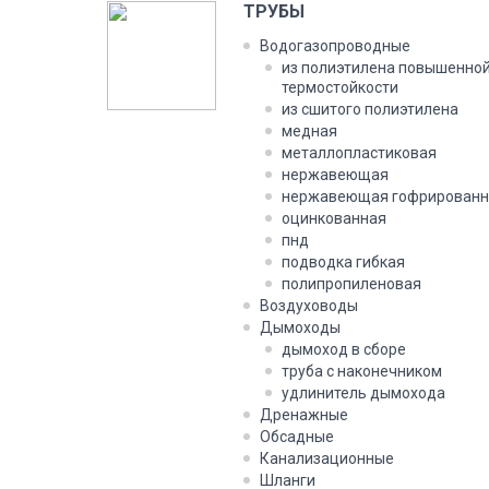
ТРУБЫ
Водогазопроводные
из полиэтилена повышенно
термостойкости
из сшитого полиэтилена
медная
металлопластиковая
нержавеющая
нержавеющая гофрированн
оцинкованная
пнд
подводка гибкая
полипропиленовая
Воздуховоды
Дымоходы
дымоход в сборе
труба с наконечником
удлинитель дымохода
Дренажные
Обсадные
Канализационные
Шланги