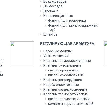
Воздуховодов
Дымоходов
Дренажа
Канализационные
фитинги для водостока
фитинги для канализационных
труб
Шлангов
РЕГУЛИРУЮЩАЯ АРМАТУРА
Насосные модули
Узлы смешения
ра
Клапаны термосмесительные
ра
Клапаны смесительные
.
клапан приоритета
ий
клапан смесительный
Клапаны регулирующие
Короба смесительные
Клапаны балансировочные
Клапаны термостатические
клапан термостатический
комплект термостатический