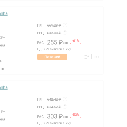
anha
ПЛ
661.23 ₽
?
РРЦ
632.88 ₽
?
28~
255 ₽
-61%
РАС
/шт
ния
НДС 22% включен в цену
Похожий
а
ить
anha
ПЛ
642.42 ₽
?
РРЦ
614.52 ₽
?
18~
303 ₽
-53%
РАС
/шт
ния
НДС 22% включен в цену