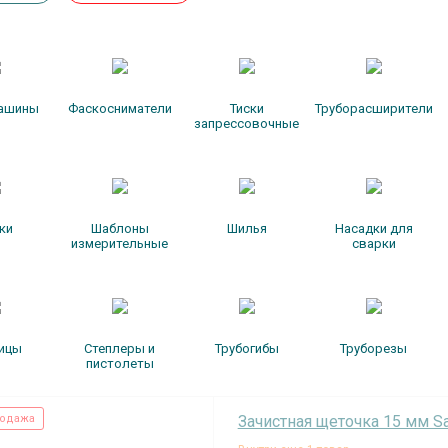
машины
Фаскосниматели
Тиски
Труборасширители
запрессовочные
ки
Шаблоны
Шилья
Насадки для
измерительные
сварки
ицы
Степлеры и
Трубогибы
Труборезы
пистолеты
одажа
Зачистная щеточка 15 мм S