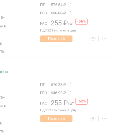
ПЛ
575.64 ₽
?
РРЦ
550.80 ₽
?
15~
255 ₽
-56%
РАС
/шт
ния
НДС 22% включен в цену
Похожий
а
ить
anha
ПЛ
676.28 ₽
?
РРЦ
646.92 ₽
?
35~
255 ₽
-62%
РАС
/шт
ния
НДС 22% включен в цену
Похожий
а
ить