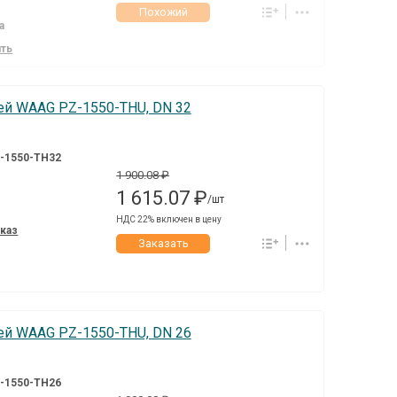
Похожий
а
ить
й WAAG PZ-1550-THU, DN 32
-1550-TH32
1 900.08 ₽
1 615.07 ₽
/шт
НДС 22% включен в цену
аказ
Заказать
й WAAG PZ-1550-THU, DN 26
-1550-TH26