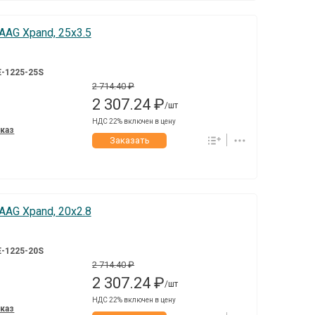
AG Xpand, 25x3.5
-1225-25S
2 714.40 ₽
2 307.24 ₽
/шт
НДС 22% включен в цену
аказ
Заказать
AG Xpand, 20x2.8
-1225-20S
2 714.40 ₽
2 307.24 ₽
/шт
НДС 22% включен в цену
аказ