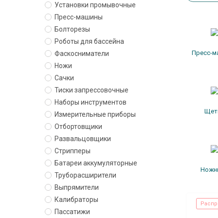
Установки промывочные
Пресс-машины
Болторезы
Роботы для бассейна
Пресс-
Фаскосниматели
Ножи
Сачки
Тиски запрессовочные
Наборы инструментов
Щет
Измерительные приборы
Отбортовщики
Развальцовщики
Стрипперы
Батареи аккумуляторные
Ножн
Труборасширители
Выпрямители
Калибраторы
Распр
Пассатижи