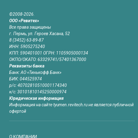
©2008-2026.
ООО «Ревитех»
Все права защищены
г. Пермь, ул. Героев Хасана, 52
8 (3452) 63-89-87
ИНН: 5905275240
КПП: 590401001 ОГРН: 1105905000134
ОКПО/ОКАТО: 63329741/57401367000
Реквизиты банка
Банк: АО «Тинькофф Банк»
БИК: 044525974
р/с: 40702810510001174340
к/с: 30101810145250000974
Юридическая информация
Информация на сайте tyumen.revitech.ru не является публичной
офертой
О КОМПАНИИ