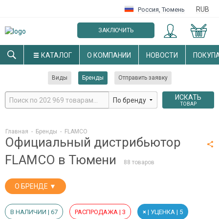
RUB
Россия
,
Тюмень
ЗАКЛЮЧИТЬ
ОПТОВЫЙ ДОГОВОР
КАТАЛОГ
О КОМПАНИИ
НОВОСТИ
ПОКУП
Виды
Бренды
Отправить заявку
ИСКАТЬ
ТОВАР
Главная
-
Бренды
-
FLAMCO
Официальный дистрибьютор
FLAMCO в Тюмени
88 товаров
О БРЕНДЕ ▼
В НАЛИЧИИ | 67
РАСПРОДАЖА | 3
×
| УЦЕНКА | 5