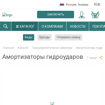
RUB
Россия
,
Тюмень
ЗАКЛЮЧИТЬ
ОПТОВЫЙ ДОГОВОР
КАТАЛОГ
О КОМПАНИИ
НОВОСТИ
ПОКУП
Виды
Бренды
Отправить заявку
Главная
-
Каталог
-
Предохранительная арматура
-
Амортизаторы гидро
Амортизаторы гидроударов
1 товар